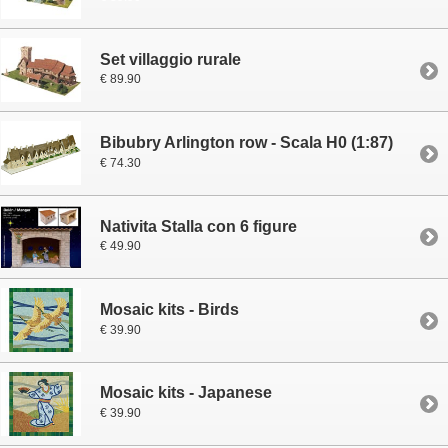
Set villaggio rurale
€ 89.90
Bibubry Arlington row - Scala H0 (1:87)
€ 74.30
Nativita Stalla con 6 figure
€ 49.90
Mosaic kits - Birds
€ 39.90
Mosaic kits - Japanese
€ 39.90