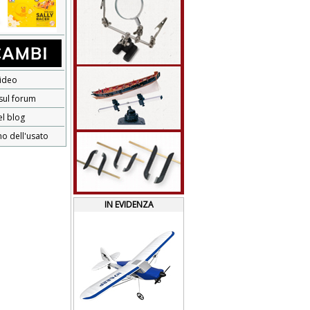
ideo
 sul forum
el blog
no dell'usato
IN EVIDENZA