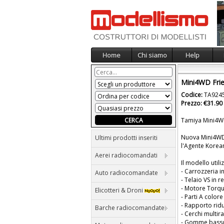
Home
Chi siamo
Help
Mini4WD Frie
Codice:
TA924
Prezzo: €31.90
Tamiya Mini4WD 
Nuova Mini4WD a
Ultimi prodotti inseriti
l'Agente Korea
Aerei radiocomandati
Il modello utili
- Carrozzeria 
Auto radiocomandate
- Telaio VS in r
- Motore Torqu
Elicotteri & Droni
- Parti A colore
- Rapporto ridu
Barche radiocomandate
- Cerchi multir
- Gomme basso 