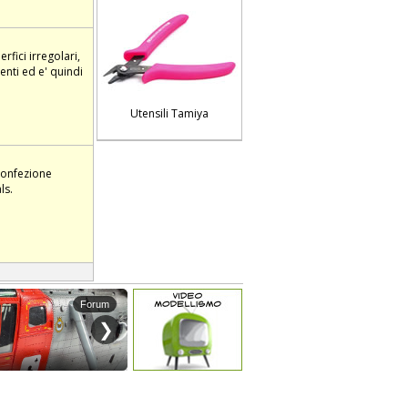
fici irregolari,
enti ed e' quindi
Utensili Tamiya
 confezione
ls.