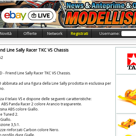
Novità
Offerte
Network
Registrati
Username:
nd Line Sally Racer TKC VS Chassis
52
- Friend Line Sally Racer TKC VS Chassis.
bbinata ad una figura della Line Sally prodotta in esclusiva per
no.
zza il telaio VS e dispone delle seguenti caratteristiche:
in ABS Panda Racer 2 colore Arancio trasparente.
esina ABS colore Giallo.
e Tuned 2.
 Giallo.
zione 3,5:1.
azze rinforzati Carbon colore Nero.
profilo dure Gialle.