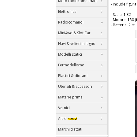
Moto radiocomandate
- Include figura 
Elettronica
- Scala: 1:32
- Motore: 130 (
Radiocomandi
- Batterie: 2 sti
Mini4wd & Slot Car
Navi & velieri in legno
Modelli statici
Fermodellismo
Plastici & diorami
Utensili & accessori
Materie prime
Vernici
Altro
Marchi trattati