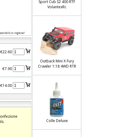
Sport Cub S2 400 RTF
VolantexRc
onibili) in inglese!
€22.60
Outback Mini X Fury
Crawler 1:18 4WD RTR
€7.90
€14.00
 confezione
Colle Deluxe
ls.