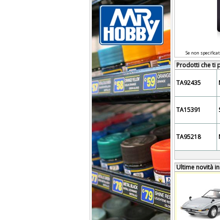
Se non specificat
Prodotti che ti
TA92435
TA15391
TA95218
Ultime novità in