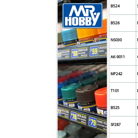
B524
B526
NS030
AK-9011
MP242
T101
B525
SF287