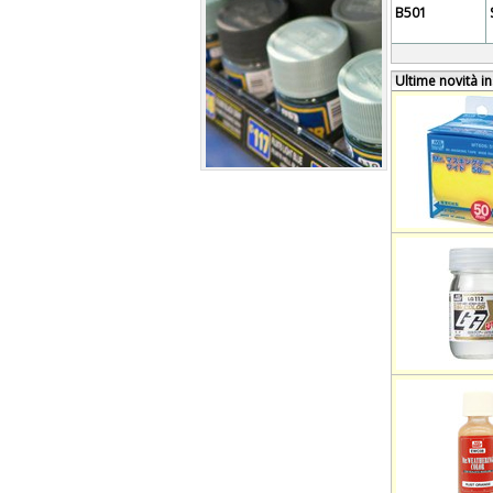
B501
Ultime novità in