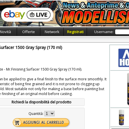
Novità
Offerte
Network
Registrati
Username:
Surfacer 1500 Gray Spray (170 ml)
 - Mr.Finisning Surfacer 1500 Gray Spray (170 ml).
an be applied to give a final finish to the surface more smoothly. It
eristic of being fine grained and it is not prone to clogging up
old. Most suitable not only for making a base before painting but
e finishing of an original mold before casting.
Richiedi la disponibilità del prodotto
Quantità: