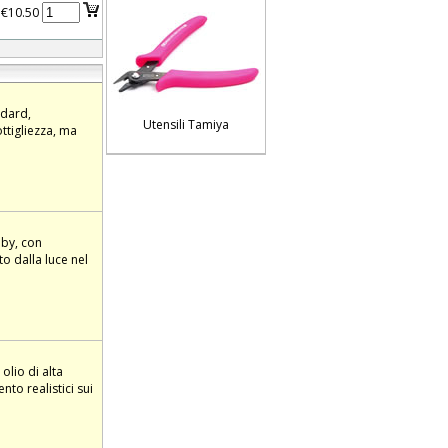
€10.50
ndard,
Utensili Tamiya
ottigliezza, ma
bby, con
o dalla luce nel
olio di alta
to realistici sui