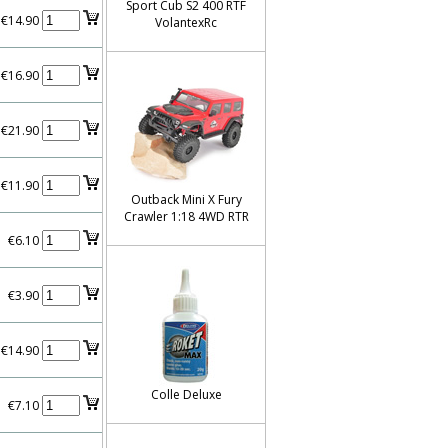
Sport Cub S2 400 RTF
€14.90
VolantexRc
€16.90
€21.90
€11.90
Outback Mini X Fury
Crawler 1:18 4WD RTR
€6.10
€3.90
€14.90
Colle Deluxe
€7.10