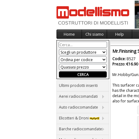
Home
Chi siamo
Help
Mr.Finisning 
Codice:
B527
Prezzo: €16.90
Mr.Hobby/Gunze
This surfacer c
Ultimi prodotti inseriti
has the charact
detail in the m
Aerei radiocomandati
also for surfac
Auto radiocomandate
Elicotteri & Droni
Barche radiocomandate