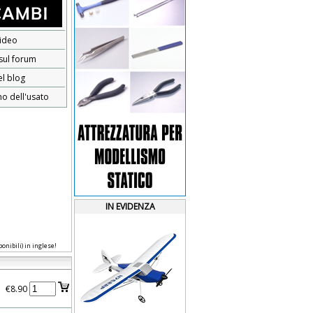
ideo
 sul forum
el blog
no dell'usato
IN EVIDENZA
onibili) in inglese!
€8.90