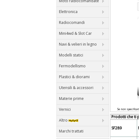
Moto radiocomandate
Elettronica
Radiocomandi
Mini4wd & Slot Car
Navi & velieri in legno
Modelli statici
Fermodellismo
Plastici & diorami
Utensili & accessori
Materie prime
Vernici
Se non specificat
Prodotti che ti
Altro
SF289
Marchi trattati