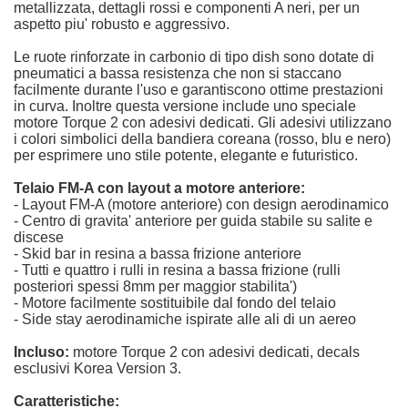
metallizzata, dettagli rossi e componenti A neri, per un
aspetto piu' robusto e aggressivo.
Le ruote rinforzate in carbonio di tipo dish sono dotate di
pneumatici a bassa resistenza che non si staccano
facilmente durante l'uso e garantiscono ottime prestazioni
in curva. Inoltre questa versione include uno speciale
motore Torque 2 con adesivi dedicati. Gli adesivi utilizzano
i colori simbolici della bandiera coreana (rosso, blu e nero)
per esprimere uno stile potente, elegante e futuristico.
Telaio FM-A con layout a motore anteriore:
- Layout FM-A (motore anteriore) con design aerodinamico
- Centro di gravita' anteriore per guida stabile su salite e
discese
- Skid bar in resina a bassa frizione anteriore
- Tutti e quattro i rulli in resina a bassa frizione (rulli
posteriori spessi 8mm per maggior stabilita')
- Motore facilmente sostituibile dal fondo del telaio
- Side stay aerodinamiche ispirate alle ali di un aereo
Incluso:
motore Torque 2 con adesivi dedicati, decals
esclusivi Korea Version 3.
Caratteristiche: