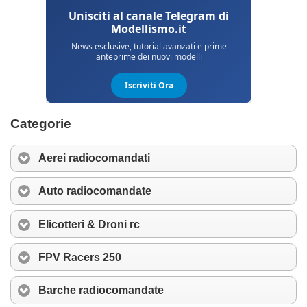
Categorie
Aerei radiocomandati
Auto radiocomandate
Elicotteri & Droni rc
FPV Racers 250
Barche radiocomandate